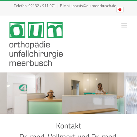
Zum
Telefon:
02132 / 911 971
| E-Mail:
praxis@ou-meerbusch.de
Inhalt
springen
Kontakt
Dr. med. Vollmert und Dr. med.