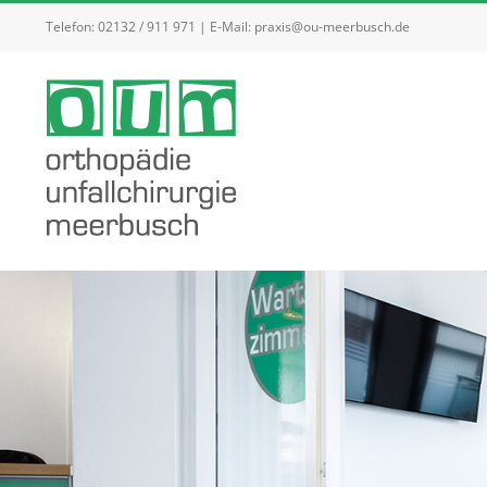
Zum
Telefon:
02132 / 911 971
| E-Mail:
praxis@ou-meerbusch.de
Inhalt
springen