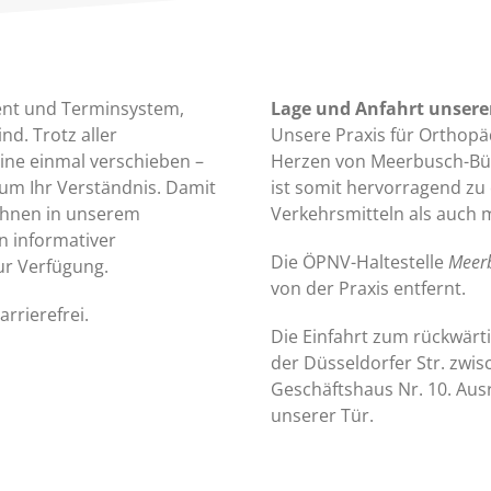
ent und Terminsystem,
Lage und Anfahrt unsere
nd. Trotz aller
Unsere Praxis für Orthopäd
ne einmal verschieben –
Herzen von Meerbusch-Büde
 um Ihr Verständnis. Damit
ist somit hervorragend zu 
 Ihnen in unserem
Verkehrsmitteln als auch 
n informativer
Die ÖPNV-Haltestelle
Meerb
ur Verfügung.
von der Praxis entfernt.
rrierefrei.
Die Einfahrt zum rückwärt
der Düsseldorfer Str. zw
Geschäftshaus Nr. 10. Ausr
unserer Tür.